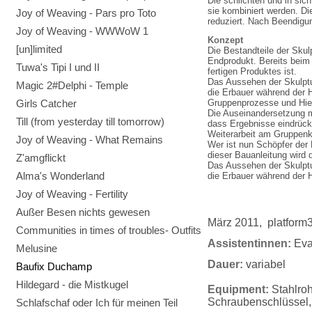
Die schlichten und in sic
sie kombiniert werden. Di
Joy of Weaving - Pars pro Toto
reduziert. Nach Beendigun
Joy of Weaving - WWWoW 1
Konzept
[un]limited
Die Bestandteile der Skul
Endprodukt. Bereits beim 
Tuwa's Tipi I und II
fertigen Produktes ist.
Das Aussehen der Skulptur
Magic 2#Delphi - Temple
die Erbauer während der H
Girls Catcher
Gruppenprozesse und Hiera
Die Auseinandersetzung mi
Till (from yesterday till tomorrow)
dass Ergebnisse eindrückl
Weiterarbeit am Gruppenk
Joy of Weaving - What Remains
Wer ist nun Schöpfer der
dieser Bauanleitung wird d
Z'amgflickt
Das Aussehen der Skulptur
Alma's Wonderland
die Erbauer während der H
Joy of Weaving - Fertility
Außer Besen nichts gewesen
März 2011, platform
Communities in times of troubles- Outfits
Assistentinnen:
Eva
Melusine
Dauer:
variabel
Baufix Duchamp
Hildegard - die Mistkugel
Equipment:
Stahlroh
Schraubenschlüssel
Schlafschaf oder Ich für meinen Teil