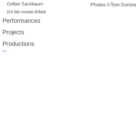
Gelber Sackbaum
Photos ©Tom Gonsio
Ich bin meine Arbeit
Performances
Projects
Productions
русские сериалы