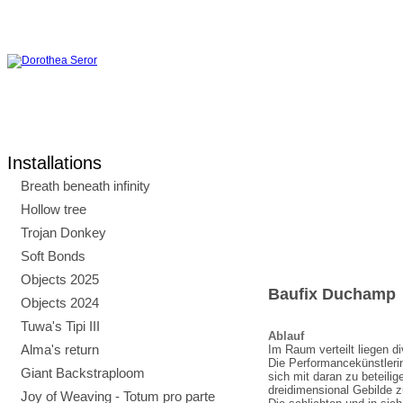
Installations
Breath beneath infinity
Hollow tree
Trojan Donkey
Soft Bonds
Objects 2025
Baufix Duchamp
Objects 2024
Tuwa's Tipi III
Ablauf
Alma's return
Im Raum verteilt liegen di
Die Performancekünstlerin
Giant Backstraploom
sich mit daran zu beteili
dreidimensional Gebilde 
Joy of Weaving - Totum pro parte