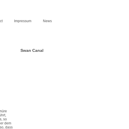
ct
Impressum
News
Swan Canal
hnüre
hrt,
s, so
ber dem
so, dass