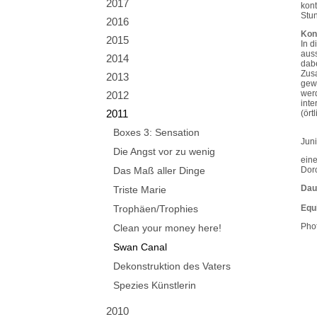
2017
kont
Stun
2016
Kon
2015
In d
auss
2014
dabe
Zusa
2013
gewä
werd
2012
inte
2011
(ört
Boxes 3: Sensation
Juni
Die Angst vor zu wenig
ein
Das Maß aller Dinge
Dor
Dau
Triste Marie
Trophäen/Trophies
Equ
Phot
Clean your money here!
Swan Canal
Dekonstruktion des Vaters
Spezies Künstlerin
2010