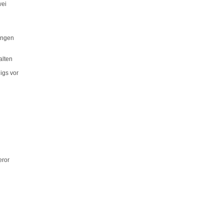
wei
ingen
alten
igs vor
eror