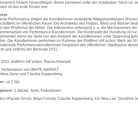
inuierlich Federn herausfliegen. Boote passieren unter der Installation. Nach ca. z
den ist das erste Kissen leer.
zept
ieser Performance zeigen die Künstlerinnen veränderte Alltagshandlungen (Kissen
chütteln) im öffentlichen Raum. Die Architektur des Platzes, Wind und Wasser bed
i den Rhythmus der Aktion. Die Intervention untersucht u. a. die Mechanismen der
mmenarbeit von Performance-Künstlerinnen. Die Kontinuität der Handlung ist nur
hrleistet, wenn die Seile von den Körpern der Künstlerinnen unter Spannung geh
en. Die Künstlerinnen performen im Rahmen der Plattform Infr’action. Mehr als 50
rnationale PerformancekünstlerInnen bespielen den öffentlichen Stadtraums Vened
lich und zeitlich) der Biennale 2011.
 2011, platform infr‘action, Piazza Arsenale
e Performance von WHITE MARKET
othea Seror und Claudia Kappenberg
er:
ca 2 Std.
ipment:
2 Stöcke, Seile, Federkissen
os ©Fausto Grossi, Brian Conolly, Claudia Kappenberg, Kin Waa Lee, Dorothea S