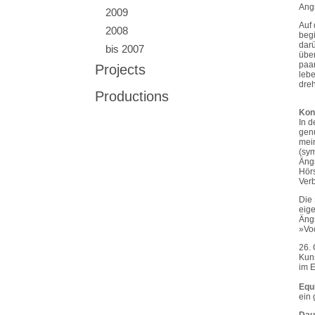
Angs
2009
Auf 
2008
begi
darü
bis 2007
über
paar
Projects
lebe
dreh
Productions
Kon
In d
genu
mein
(sym
Ängs
Hörs
Ver
Die 
eige
Ängs
»Voo
26. 
Kuns
im E
Equ
ein 