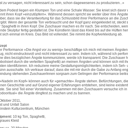
t zu versagen, nicht interessant zu sein, schon dagewesenes zu produzieren...«
dem Podest liegen ein Klumpen Ton und eine Schale Wasser. Sie kniet sich davor
nnt ihren Kopf »einzutöpfern«. Während dessen spricht sie weiter über ihre Ängst
ber, dass sie die Verantwortung für das Schlussbild ihrer Performance an die Zus
gibt. Wenn der gesamte Ton verbraucht und der Kopf ganz eingekleidet ist, steckt s
 Spaghetti in ihren Kopf. Die Zuschauer machen es ihr nach. Sie entscheiden, wen
nde Skulptur fertig gestaltet ist. Die Künstlerin lässt das Kleid bis auf die Hüften h
t sich einmal im Kreis. Das Bild ist vollendet. Sie nimmt die Kopfverkleidung ab.
zept
er Performance »Die Angst vor zu wenig« beschäftige ich mich mit meinen Ängsten,
g, nicht eindrucksvoll und nicht interessant zu sein. Indem ich, während ich perfor
e dies bezüglichen Ängste kommuniziere, werde ich transparent. Die Zuschauer h
bolisiert durch die verteilten Spaghetti) an meinen Ängsten und können sich mit ih
ten identifizieren. Ich reduziere meine Gestaltungsmöglichkeiten, indem ich Seh- 
inn ausschalte. Ich vertraue darauf, dass die mit mir durch die Gabe zu Anfang eng
bindung stehenden ZuschauerInnen sorgsam zum Gelingen der Performance beitr
»Nadeln im Kopf« können auch für »gemachte« Ängste stehen. Befürchtungen, die
nen Geschichte und auf Grund eigener Erfahrungen entstehen, sind keine existent
te. Sie sind Teil einer Vorstellung. Zusammen mit den Zuschauern versuche ich in 
dooritual« die Ängste dingfest zu machen und zu bannen.
Oktober 2011,
t und Unfall Salon
instein Kulturzentrum, München
ipment:
10 kg Ton, Spaghetti,
graues Kleid