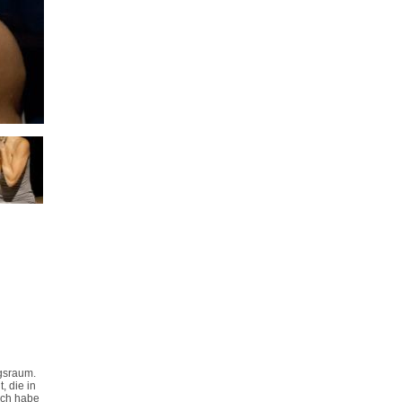
ngsraum.
, die in
»Ich habe