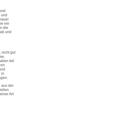
 und
e und
chauer
ie ein
n die
erab und
 nicht gut
me,
aben teil
ren
und
 in
agen.
 aus der
iellen
einer Art