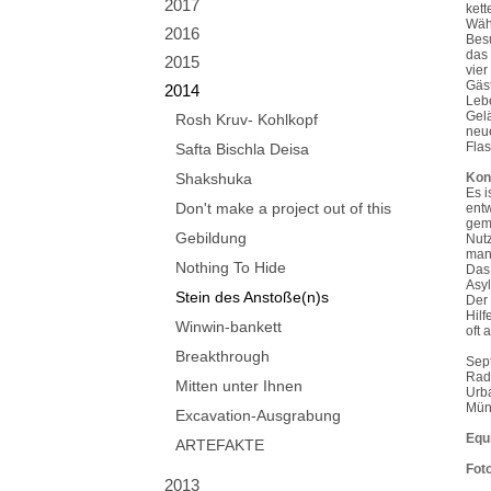
2017
kett
Währ
2016
Besu
das 
2015
vier
Gäst
2014
Lebe
Gelä
Rosh Kruv- Kohlkopf
neue
Flas
Safta Bischla Deisa
Shakshuka
Kon
Es i
Don't make a project out of this
entw
geme
Gebildung
Nutz
man
Nothing To Hide
Das 
Asy
Stein des Anstoße(n)s
Der 
Hilf
Winwin-bankett
oft 
Breakthrough
Sep
Rad
Mitten unter Ihnen
Urb
Mün
Excavation-Ausgrabung
Equ
ARTEFAKTE
Fot
2013