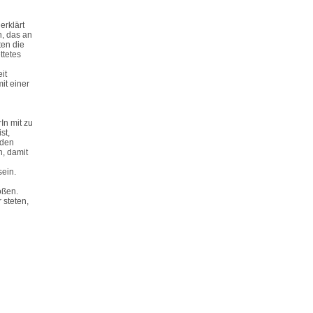
erklärt
n, das an
ten die
ttetes
it
it einer
In mit zu
st,
 den
, damit
sein.
oßen.
 steten,