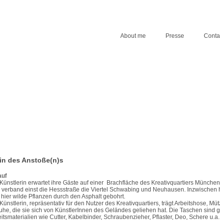
About me
Presse
Conta
in des Anstoße(n)s
auf
Künstlerin erwartet ihre Gäste auf einer Brachfläche des Kreativquartiers München
 verband einst die Hessstraße die Viertel Schwabing und Neuhausen. Inzwischen
 hier wilde Pflanzen durch den Asphalt gebohrt.
Künstlerin, repräsentativ für den Nutzer des Kreativquartiers, trägt Arbeitshose, Mü
he, die sie sich von KünstlerInnen des Geländes geliehen hat. Die Taschen sind ge
itsmaterialien wie Cutter, Kabelbinder, Schraubenzieher, Pflaster, Deo, Schere u.a.