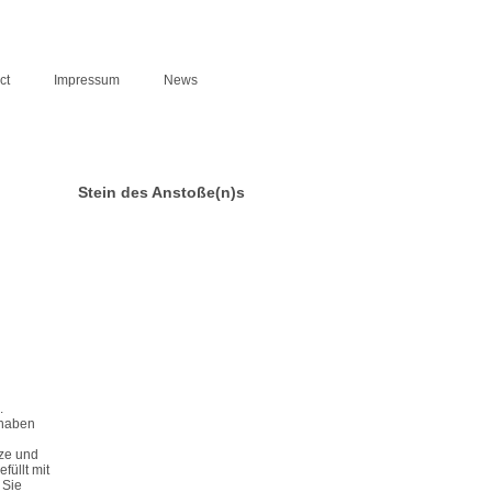
ct
Impressum
News
Stein des Anstoße(n)s
.
 haben
tze und
füllt mit
 Sie