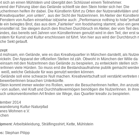
et sich an einen Mühlstein und übergibt den Schlüssel einem Teilnehmer.
end der Führung über das Gelände schleift sie den Stein hinter sich her. Die
cherInnen helfen ihr dabei. Die Künstlerin führt zu Orten der Nutzeraktivitäten und 
Kreativquartier „von unten“, aus der Sicht der Nutzerinnen. Im Atelier der Künstleri
 Fenstern von Außen einsehbar ist(siehe auch: „Performance nothing to hide“)erhal
e ein belegtes Brot, das aus dem „Fairteiler“ von foodsharing stammt, also ein gere
nsmittel ist. Sie steigen durch den frischen Durchbruch im Atelier, der vom Teil des
ndes, das bereits seit Jahren von KünstlerInnen genutzt wird in den Teil, der erst se
stem für Kunst und Kultur erschlossen ist führt. Von hier aus wird der Durchbruch m
che Sekt getauft.
zept
st mühsam, ein Gelände, wie es das Kreativquartier in München darstellt, als Nutzer
ickeln. Der Apparat der offiziellen Stellen ist zäh. Obwohl in München der Wille da i
insam mit den NutzerInnen das Gelände zu bespielen, zu entwickeln stellen sich
erInnen viele Hürden. So muss erst die Bestandsaufnahme publik gemacht werden
 weiß, welche Gebäude für was genutzt werden können.
Gelände soll eine schwarze Null machen. Kreativwirtschaft soll verstärkt vertreten 
lbewerberInnen brauchen Unterkünfte.
Stein kommt immer wieder ins Rollen, wenn die BesucherInnen helfen, ihn anzust
e von außen, viel Kraft und Durchhaltevermögen benötigen die NutzerInnen. In ihrer
auch unkonventionellen Art finden sie Wege, das Quartier kreativ zu bespielen.
tember 2014
wanderung Kultur-Naturpfad
anes Wohnen e.V.
chen
ipment
: Arbeitskleidung, Sträflingsshirt, Kette, Mühlstein
os:
Stephan Pilipp