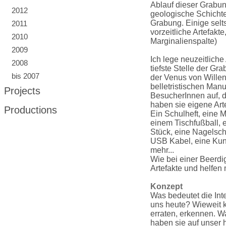
Ablauf dieser Grabung
2012
geologische Schichte
Grabung. Einige selts
2011
vorzeitliche Artefakte
2010
Marginalienspalte)
2009
Ich lege neuzeitlich
2008
tiefste Stelle der Gr
bis 2007
der Venus von Willen
belletristischen Manu
Projects
BesucherInnen auf, da
haben sie eigene Art
Productions
Ein Schulheft, eine 
einem Tischfußball, 
Stück, eine Nagelsch
USB Kabel, eine Kuns
mehr...
Wie bei einer Beerdi
Artefakte und helfen 
Konzept
Was bedeutet die Inte
uns heute? Wieweit 
erraten, erkennen. W
haben sie auf unser 