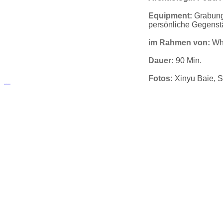
Equipment:
Grabungs
persönliche Gegens
im Rahmen von:
Wha
Dauer:
90 Min.
Fotos:
Xinyu Baie, 
русские сериалы