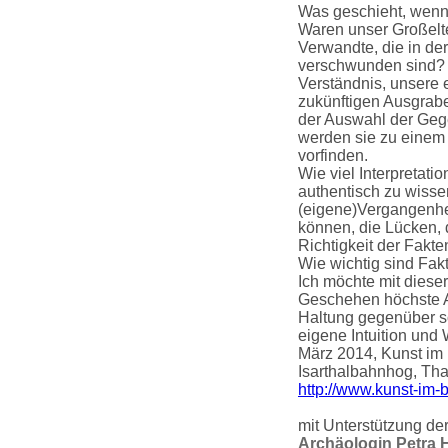
Was geschieht, wenn 
Waren unser Großelt
Verwandte, die in de
verschwunden sind? W
Verständnis, unsere
zukünftigen Ausgrabe
der Auswahl der Geg
werden sie zu einem 
vorfinden.
Wie viel Interpretati
authentisch zu wiss
(eigene)Vergangenhei
können, die Lücken, d
Richtigkeit der Fakte
Wie wichtig sind Fakt
Ich möchte mit dies
Geschehen höchste A
Haltung gegenüber s
eigene Intuition un
März 2014, Kunst im
Isarthalbahnhog, Th
http://www.kunst-im
mit Unterstützung de
Archäologin Petra H