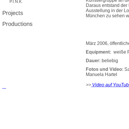
Künstlergruppe an di
P.I.N.K.
Daraus entstand der 
Ausstellung in der Lo
Projects
München zu sehen w
Productions
März 2006, öffentli
Equipment:
weiße P
Dauer:
beliebig
Fotos und Video
: 
Manuela Hartel
>>
Video auf YouTub
русские сериалы