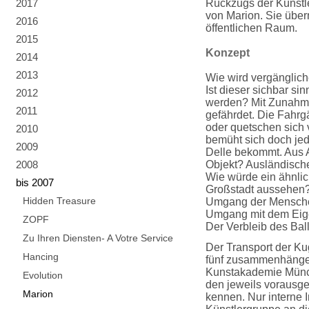
2017
Rückzugs der Künstle
von Marion. Sie übe
2016
öffentlichen Raum.
2015
Konzept
2014
2013
Wie wird vergänglic
Ist dieser sichbar si
2012
werden? Mit Zunahme
2011
gefährdet. Die Fahrg
oder quetschen sich 
2010
bemüht sich doch jede
2009
Delle bekommt. Aus 
2008
Objekt? Ausländische
Wie würde ein ähnlic
bis 2007
Großstadt aussehen?
Hidden Treasure
Umgang der Menschen
Umgang mit dem Eig
ZOPF
Der Verbleib des Ball
Zu Ihren Diensten- A Votre Service
Der Transport der Ku
Hancing
fünf zusammenhängen
Kunstakademie Münche
Evolution
den jeweils vorausge
Marion
kennen. Nur interne