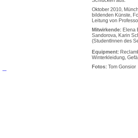
Schlucken aus.
Oktober 2010, Münch
bildenden Künste, F
Leitung von Profess
Mitwirkende:
Elena 
Sandorova, Karin Sc
(StudentInnen des S
Equipment:
Reclambü
Winterkleidung, Gef
Fotos:
Tom Gonsior
русские сериалы