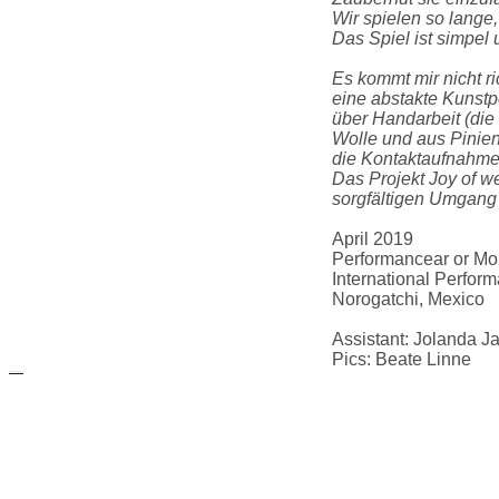
Wir spielen so lange,
Das Spiel ist simpe
Es kommt mir nicht r
eine abstakte Kunstp
über Handarbeit (di
Wolle und aus Pinien
die Kontaktaufnahme 
Das Projekt Joy of w
sorgfältigen Umgan
April 2019
Performancear or Mor
International Perfor
Norogatchi, Mexico
Assistant: Jolanda J
Pics: Beate Linne
русские сериалы