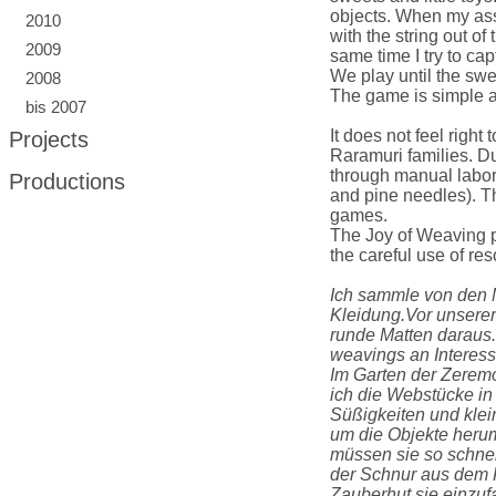
objects. When my assis
2010
with the string out of
2009
same time I try to ca
We play until the swe
2008
The game is simple a
bis 2007
It does not feel right
Projects
Raramuri families. Du
through manual labor
Productions
and pine needles). Th
games.
The Joy of Weaving pr
the careful use of re
Ich sammle von den 
Kleidung.Vor unserer 
runde Matten daraus.
weavings an Interessi
Im Garten der Zeremo
ich die Webstücke i
Süßigkeiten und klei
um die Objekte herum
müssen sie so schnel
der Schnur aus dem K
Zauberhut sie einzuf