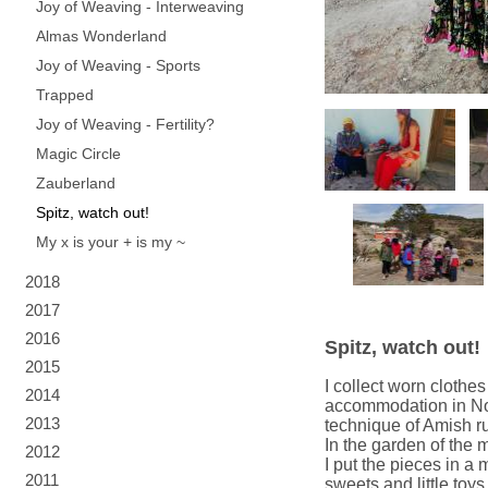
Joy of Weaving - Interweaving
Almas Wonderland
Joy of Weaving - Sports
Trapped
Joy of Weaving - Fertility?
Magic Circle
Zauberland
Spitz, watch out!
My x is your + is my ~
2018
2017
2016
Spitz, watch out!
2015
I collect worn clothes
2014
accommodation in Nor
2013
technique of Amish r
In the garden of the 
2012
I put the pieces in a
2011
sweets and little toys