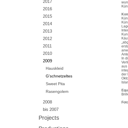
2017
wurd
Kün
2016
Kon
2015
Kün
Kün
2014
Lage
Inte
2013
Kuns
2012
Käuf
„abg
2011
erst
anwe
2010
Ante
In d
2009
Verl
aus 
Hauskleid
inte
der 
G'schnetzeltes
Okt
Isla
Sweet Pita
Equ
Rasengolem
Brill
2008
Fot
bis 2007
Projects