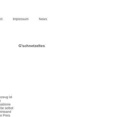
ct
Impressum
News
G'schnetzeltes
kzeug ist
n
chablone
ße selbst
Leinwand
r Preis