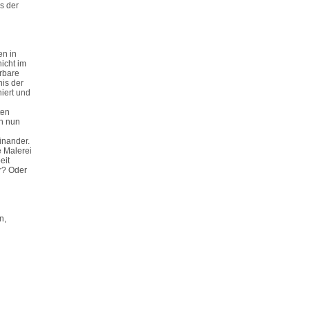
s der
en in
icht im
rbare
nis der
iert und
ten
ch nun
inander.
e Malerei
eit
r? Oder
n,