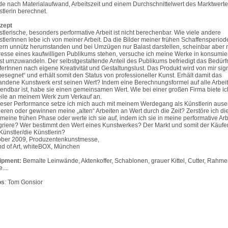
e nach Materialaufwand, Arbeitszeit und einem Durchschnittelwert des Marktwerte
stlerin berechnet.
zept
stlerische, besonders performative Arbeit ist nicht berechenbar. Wie viele andere
stlerInnen lebe ich von meiner Arbeit. Da die Bilder meiner frühen Schaffensperiod
rn unnütz herumstanden und bei Umzügen nur Balast darstellen, scheinbar aber n
resse eines kaufwilligen Publikums stehen, versuche ich meine Werke in konsumie
t umzuwandeln. Der selbstgestaltende Anteil des Publikums befriedigt das Bedürf
erInnen nach eigene Kreativität und Gestaltungslust. Das Produkt wird von mir sign
esegnet“ und erhält somit den Status von professioneller Kunst. Erhält damit das
andene Kunstwerk erst seinen Wert? Indem eine Berechnungsformel auf alle Arbei
ndbar ist, habe sie einen gemeinsamen Wert. Wie bei einer großen Firma biete i
ile an meinem Werk zum Verkauf an.
ieser Performance setze ich mich auch mit meinem Werdegang als Künstlerin ause
ieren oder gewinnen meine „alten“ Arbeiten an Wert durch die Zeit? Zerstöre ich di
meine frühen Phase oder werte ich sie auf, indem ich sie in meine performative Arb
griere? Wer bestimmt den Wert eines Kunstwerkes? Der Markt und somit der Käufe
Künstler/die Künstlerin?
ober 2009, Produzentenkunstmesse,
nd of Art, whiteBOX, München
ipment:
Bemalte Leinwände, Aktenkoffer, Schablonen, grauer Kittel, Cutter, Rahme
e....
os
: Tom Gonsior