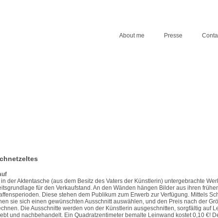
About me
Presse
Conta
chnetzeltes
auf
in der Aktentasche (aus dem Besitz des Vaters der Künstlerin) untergebrachte Wer
itsgrundlage für den Verkaufstand. An den Wänden hängen Bilder aus ihren frühe
ffensperioden. Diese stehen dem Publikum zum Erwerb zur Verfügung. Mittels S
en sie sich einen gewünschten Ausschnitt auswählen, und den Preis nach der Grö
chnen. Die Ausschnitte werden von der Künstlerin ausgeschnitten, sorgfältig auf 
ebt und nachbehandelt. Ein Quadratzentimeter bemalte Leinwand kostet 0,10 €! De