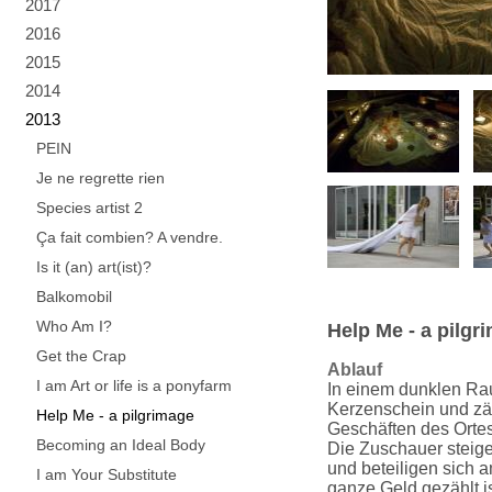
2017
2016
2015
2014
2013
PEIN
Je ne regrette rien
Species artist 2
Ça fait combien? A vendre.
Is it (an) art(ist)?
Balkomobil
Who Am I?
Help Me - a pilgr
Get the Crap
Ablauf
I am Art or life is a ponyfarm
In einem dunklen Rau
Kerzenschein und zäh
Help Me - a pilgrimage
Geschäften des Ortes
Becoming an Ideal Body
Die Zuschauer steige
und beteiligen sich 
I am Your Substitute
ganze Geld gezählt i