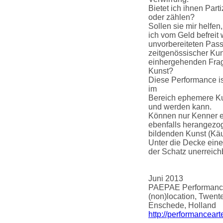
Bietet ich ihnen Par
oder zählen?
Sollen sie mir helfen
ich vom Geld befreit
unvorbereiteten Pas
zeitgenössischer Kun
einhergehenden Fra
Kunst?
Diese Performance ist
im
Bereich ephemere Ku
und werden kann.
Können nur Kenner e
ebenfalls herangezo
bildenden Kunst (Käu
Unter die Decke ein
der Schatz unerreic
Juni 2013
PAEPAE Performance
(non)location, Twent
Enschede, Holland
http://performanceart