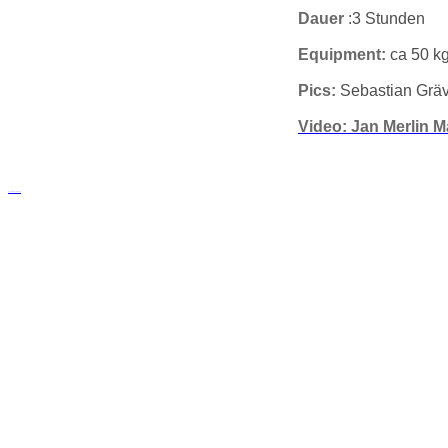
Dauer
:3 Stunden
Equipment:
ca 50 kg
Pics:
Sebastian Gräv
Video: Jan Merlin M
русские сериалы