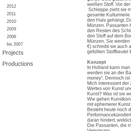
weißen Stoff. Vor der
2012
Schleppe zieht sie mi
2011
gesamte Kulturmeile h
den Hals gehängt. Dur
2010
Münzen. Passanten h
2009
den Resten des Schlei
den Stoff auf dem Bod
2008
Münzen. Sie werden
bis 2007
€) schreibt sie auch
gefüllten Stoffbeutel
Projects
Konzept
Productions
In Holland kann man
werden sie an der B
money“. Dennoch ist e
Mich interessiert de
Wertes von Kunst und
Kunst? Was ist sie w
Wie gehen Kunstkon
mit ephemerer Kuns
Besteht heute noch di
PerformancekünstlerI
daran hindert, wirkli
Die Passanten, die mi
Verwirrung.