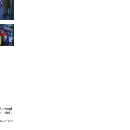
e bewegt
ht viel zu
stwerkes.