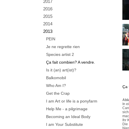
2017
2016
2015
2014
2013
PEIN
Je ne regrette rien
Species artist 2
Ça fait combien? A vendre.
Is it (an) art(ist)?
Balkomobil
Who Am I?
Ça 
Get the Crap
Abl
I am Art or life is a ponyfarm
In e
Cane
Help Me - a pilgrimage
sich
mach
Becoming an Ideal Body
Ihr 
I am Your Substitute
Die 
Niem