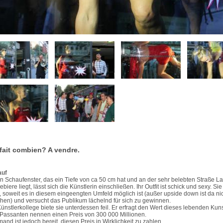
fait combien? A vendre.
auf
in Schaufenster, das ein Tiefe von ca 50 cm hat und an der sehr belebten Straße La
biere liegt, lässt sich die Künstlerin einschließen. Ihr Outfit ist schick und sexy. Si
, soweit es in diesem eingeengten Umfeld möglich ist (außer upside down ist da nic
en) und versucht das Publikum lächelnd für sich zu gewinnen.
Künstlerkollege biete sie unterdessen feil. Er erfragt den Wert dieses lebenden Kun
Passanten nennen einen Preis von 300 000 Millionen.
and ist jedoch bereit, diesen Preis in Wirklichkeit zu zahlen.