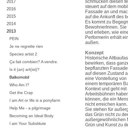
2017
schmücken diesen te
steuert auf dem mobi
2016
Fassade an und mach
2015
auf die Ankunft des
Es kommt zu Begegnu
2014
BewohnerInnen. Sie 
2013
und erleben, wie eine
Performerin erhält e
PEIN
außen.
Je ne regrette rien
Konzept
Species artist 2
Historische Altbauf
Ça fait combien? A vendre.
bewirken, dass ganz
bepflanzten Fassaden
Is it (an) art(ist)?
auf diesen Zustand 
Balkomobil
eine Vorstellung vo
einem temporären Ba
Who Am I?
Kontext und geht mit
Get the Crap
Arbeitsbühnen haben
können, die ein Mens
I am Art or life is a ponyfarm
nicht erreichen kann.
Help Me - a pilgrimage
Sie stehen für auße
das Grün nicht zu d
Becoming an Ideal Body
außergewöhnlichen M
I am Your Substitute
Grün und Kunst zu d