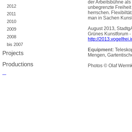
der Arbeitsbühne als
2012
unbegrenzte Freihei
herrschen. Flexibiltä
2011
man in Sachen Kunst,
2010
August 2013, Stadtg
2009
Grünes Kunstforum - U
2008
http://2013.vogelfrei.i
bis 2007
Equipment:
Telesko
Projects
Mengen, Gartentisch
Productions
Photos © Olaf Wermke
русские сериалы