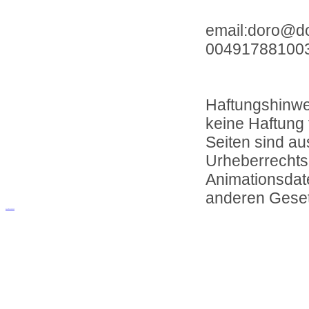
email:doro@do
00491788100
Haftungshinwei
keine Haftung f
Seiten sind au
Urheberrechtse
Animationsdat
anderen Geset
русские сериалы