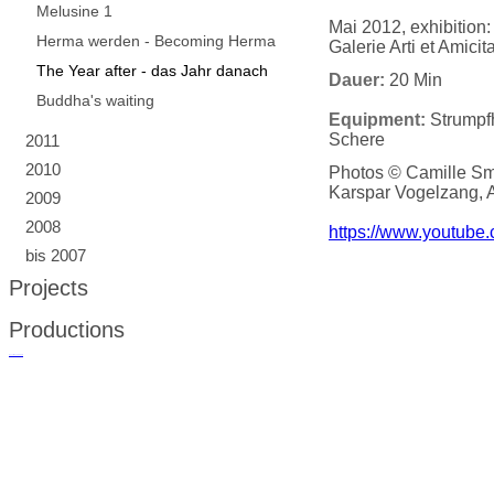
Melusine 1
Mai 2012, exhibition:
Herma werden - Becoming Herma
Galerie Arti et Amici
The Year after - das Jahr danach
Dauer:
20 Min
Buddha's waiting
Equipment:
Strumpf
Schere
2011
2010
Photos © Camille Sme
Karspar Vogelzang,
2009
2008
https://www.youtub
bis 2007
Projects
Productions
русские сериалы