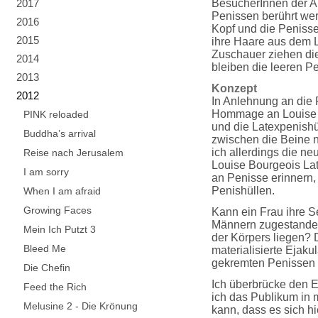
2017
BesucherInnen der Au
Penissen berührt wer
2016
Kopf und die Penisse
2015
ihre Haare aus dem L
Zuschauer ziehen di
2014
bleiben die leeren P
2013
Konzept
2012
In Anlehnung an die 
Hommage an Louise B
PINK reloaded
und die Latexpenishül
Buddha’s arrival
zwischen die Beine 
ich allerdings die ne
Reise nach Jerusalem
Louise Bourgeois Lat
I am sorry
an Penisse erinnern, 
Penishüllen.
When I am afraid
Growing Faces
Kann ein Frau ihre Se
Männern zugestanden 
Mein Ich Putzt 3
der Körpers liegen? 
Bleed Me
materialisierte Ejak
gekremten Penissen 
Die Chefin
Ich überbrücke den E
Feed the Rich
ich das Publikum in m
Melusine 2 - Die Krönung
kann, dass es sich h