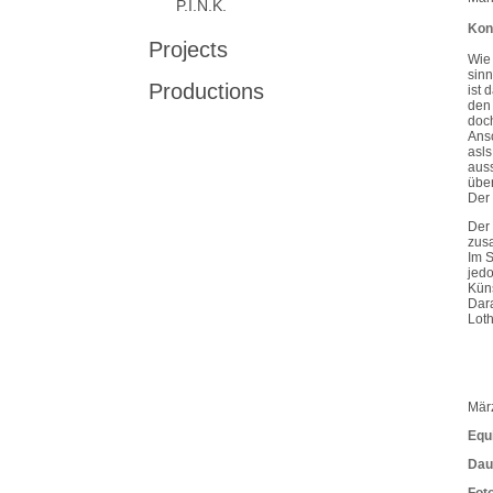
P.I.N.K.
Kon
Projects
Wie 
sinn
Productions
ist 
den 
doch
Ansc
asls
aus
übe
Der 
Der 
zus
Im S
jedo
Küns
Dara
Loth
Mär
Equ
Dau