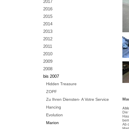
2017
2016
2015
2014
2013
2012
2011
2010
2009
2008
bis 2007
Hidden Treasure
ZOPF
Mar
Zu Ihren Diensten- A Votre Service
Hancing
Abl
Die 
Evolution
Haup
beme
Marion
Ab d
Mari