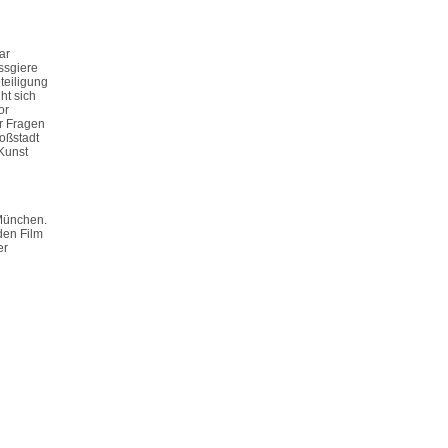
ar
ssgiere
teiligung
ht sich
or
r Fragen
oßstadt
Kunst
München.
den Film
er