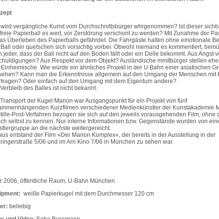
zept
wird vergängliche Kunst vom Durchschnittsbürger whrgenommen? Ist dieser sichb
freie Papierball es wert, vor Zerstörung verschont zu werden? Mit Zunahme der Pa
das Überleben des Papierballs gefährdet. Die Fahrgäste halten ohne emotionale Be
Ball oder quetschen sich vorsichtig vorbei. Obwohl niemand es kommentiert, bemü
 jeder, dass der Ball nicht auf den Boden fällt oder ein Delle bekommt. Aus Angst v
huldigungen? Aus Respekt vor dem Objekt? Ausländische mmItbürger stellen ehe
 Einheimische. Wie würde ein ähnliches Projekt in der U Bahn einer asiatischen Gr
sehen? Kann man die Erkenntnisse allgemein auf den Umgang der Menschen mit 
rtragen? Oder einfach auf den Umgang mit dem Eigentum andere?
Verbleib des Balles ist nicht bekannt.
Transport der Kugel Marion war Ausgangspunkt für ein Projekt von fünf
ammenhängenden Kurzfilmen verschiedener Medienkünstler der Kunstakademie 
tille-Post-Verfahren bezogen sie sich auf den jeweils vorausgehenden Film, ohne 
ch selbst zu kennen. Nur interne Informationen bzw. Gegenstände wurden von ein
tlergruppe an die nächste weitergereicht.
us entstand der Film »Der Marion Komplex«, der bereits in der Ausstellung in der
ringerstraße 5/06 und im Arri Kino 7/06 in München zu sehen war.
z 2006, öffentliche Raum, U-Bahn München
ipment:
weiße Papierkugel mit dem Durchmesser 120 cm
er:
beliebig