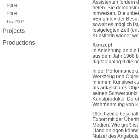
Assistenten fordern 
2009
treten. Sie demonstri
hinweisen. Die unbekl
2008
»Eingriffe« der Besuc
bis 2007
soweit es möglich ist
Projects
festgelegten Zeit (ent
Künstlerin wieder we
Productions
Konzept
In Anlehnung an die 
aus dem Jahr 1968 bi
digitalanalog 9 die 
In der Performancekun
Werkzeug und Objekt
in einem Kunstwerk zu
als anfassbares Objek
seinen Schwerpunkt a
Kunstprodukte. Dorot
Wahrnehmung von K
Gleichzeitig beschäfti
Export mit der Überfr
Medien. Wie groß ist
Hand anlegen können?
Nutzer des Angebots 