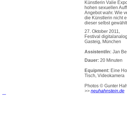
Künstlerin Valie Exp
hohen sexuellen Auf
Angebot wahr. Wie ve
die Künstlerin nicht 
dieser selbst gewähl
27. Oktober 2011,
Festival digitalanalo
Gasteig, München
Assistent/in:
Jan Be
Dauer:
20 Minuten
Equipment:
Eine Hol
Tisch, Videokamera
Photos © Gunter H
>>
neuhahnstein.de
русские сериалы