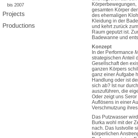
Körperbewegungen, m
bis 2007
gesamten Körper den
Projects
des ehemaligen Klohä
Kleidung in der Bad
Productions
und kehrt zurück zum 
Raum geputzt ist. Zum
Badewanne und entst
Konzept
In der Performance
M
strategischen Anteil
Gesellschaft den exi
ganzen Körpers schil
ganz einer Aufgabe hi
Handlung oder ist de
sich ab? Ist nur dur
auszuführen, die eig
Oder zeigt uns Seror 
Auflösens in einer A
Verschmutzung ihres
Das Putzwasser wird 
Burka wohl mit der Ze
nach. Das lustvolle 
körperlichen Anstren