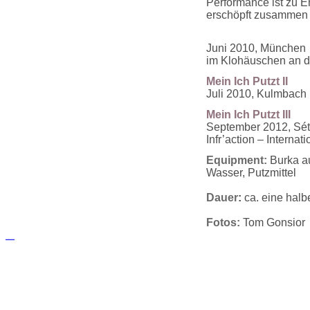
Performance ist zu E
erschöpft zusammen b
Juni 2010, München
im Klohäuschen an d
Mein Ich Putzt II
Juli 2010, Kulmbach
Mein Ich Putzt III
September 2012, Sét
Infr’action – Internat
Equipment:
Burka a
Wasser, Putzmittel
Dauer
:
ca. eine hal
Fotos:
Tom Gonsior
русские сериалы