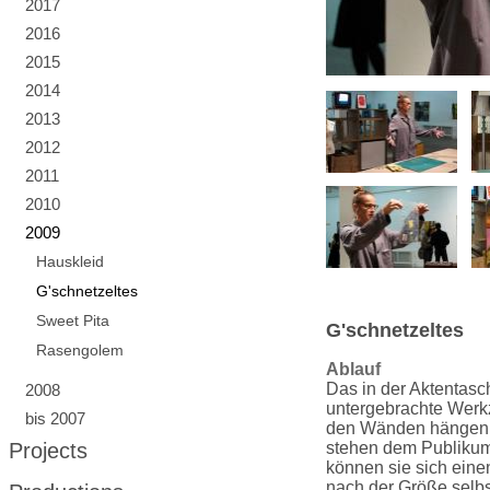
2017
2016
2015
2014
2013
2012
2011
2010
2009
Hauskleid
G'schnetzeltes
Sweet Pita
G'schnetzeltes
Rasengolem
Ablauf
Das in der Aktentasch
2008
untergebrachte Werkz
bis 2007
den Wänden hängen Bi
Projects
stehen dem Publikum
können sie sich eine
nach der Größe selbs