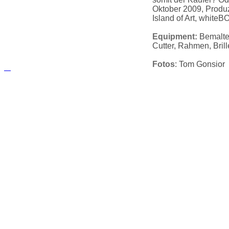
Oktober 2009, Produ
Island of Art, white
Equipment:
Bemalte 
Cutter, Rahmen, Brille
Fotos
: Tom Gonsior
русские сериалы