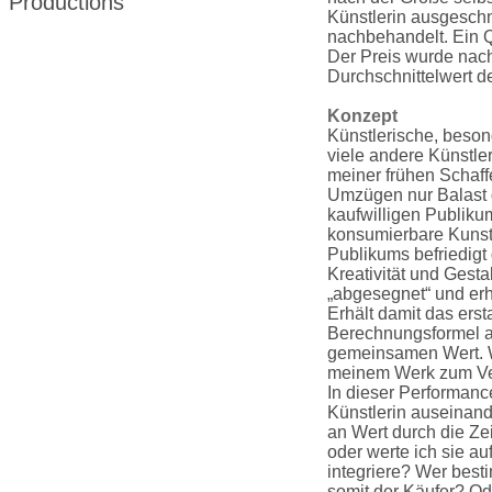
Productions
Künstlerin ausgeschn
nachbehandelt. Ein Q
Der Preis wurde nach
Durchschnittelwert de
Konzept
Künstlerische, beson
viele andere Künstle
meiner frühen Schaf
Umzügen nur Balast d
kaufwilligen Publiku
konsumierbare Kunst
Publikums befriedigt
Kreativität und Gesta
„abgesegnet“ und erh
Erhält damit das ers
Berechnungsformel au
gemeinsamen Wert. Wi
meinem Werk zum Ve
In dieser Performan
Künstlerin auseinand
an Wert durch die Zei
oder werte ich sie au
integriere? Wer bes
somit der Käufer? Ode