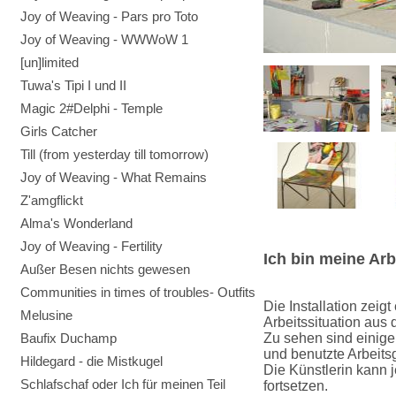
Joy of Weaving - Pars pro Toto
Joy of Weaving - WWWoW 1
[un]limited
Tuwa's Tipi I und II
Magic 2#Delphi - Temple
Girls Catcher
Till (from yesterday till tomorrow)
Joy of Weaving - What Remains
Z'amgflickt
Alma's Wonderland
Joy of Weaving - Fertility
Ich bin meine Arb
Außer Besen nichts gewesen
Communities in times of troubles- Outfits
Die Installation zeig
Melusine
Arbeitssituation aus 
Baufix Duchamp
Zu sehen sind einige
und benutzte Arbeit
Hildegard - die Mistkugel
Die Künstlerin kann 
Schlafschaf oder Ich für meinen Teil
fortsetzen.