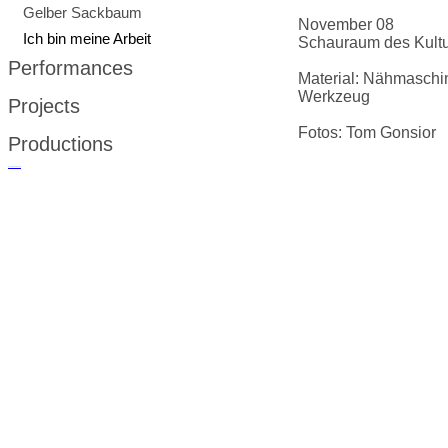
Gelber Sackbaum
November 08
Ich bin meine Arbeit
Schauraum des Kult
Performances
Material: Nähmaschi
Werkzeug
Projects
Fotos: Tom Gonsior
Productions
русские сериалы